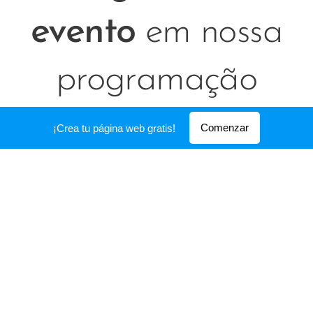
evento
em nossa
programação
online!
Comenzar
¡Crea tu página web gratis!
Aqui você tem a oportunidade de divulgar
seu comércio ou evento clique no botão
abaixo para entra em contato com a
equipe da rádio. Criamos o seu anúncio e
ainda trabalhamos na parte gráfica da
divulgação. SEJA DIVULGADO PELA
RÁDIO SACODE HITS VOCÊ TAMBÉM!!!